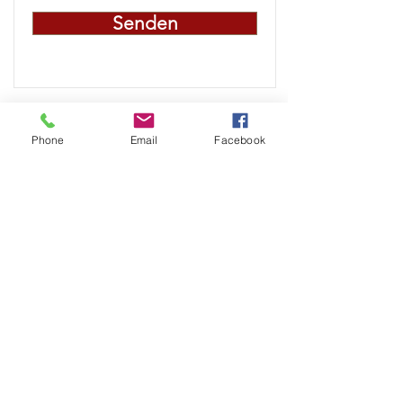
Senden
Phone
Email
Facebook
CHEYENNE RACING 371
ZVR-ZAHL:
1478965409
St. Stefanerstrasse 10
A-9400 Wolfsberg
Günther Dufek
Handy: +43 664 1622265